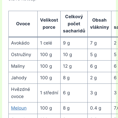
Celkový
Velikost
Obsah
Ovoce
počet
porce
vlákniny
s
sacharidů
Avokádo
1 celé
9 g
7 g
2
Ostružiny
100 g
10 g
5 g
5
Maliny
100 g
12 g
6 g
6
Jahody
100 g
8 g
2 g
6
Hvězdné
1 střední
6 g
3 g
3
ovoce
Meloun
100 g
8 g
0.4 g
7.