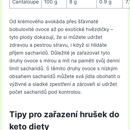
Cantaloupe
100 g
8 g
0.9 g
7.
Od krémového avokáda přes šťavnaté
bobulovité ovoce až po exotické hvězdičky –
tyto plody dokazují, že si můžete udržet
zdravou a pestrou stravu, i když si hlídáte
příjem sacharidů. Důležité je zařazovat tyto
druhy ovoce s mírou a mít na paměti svůj denní
limit sacharidů. S těmito druhy ovoce s nízkým
obsahem sacharidů můžete svá jídla obohatit o
výživné a sladké zpestření a zároveň si udržet
počet sacharidů pod kontrolou.
Tipy pro zařazení hrušek do
keto diety