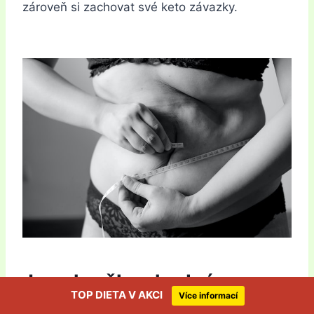
zároveň si zachovat své keto závazky.
Jsou hrušky vhodné pro
TOP DIETA V AKCI
Více informací
keto?