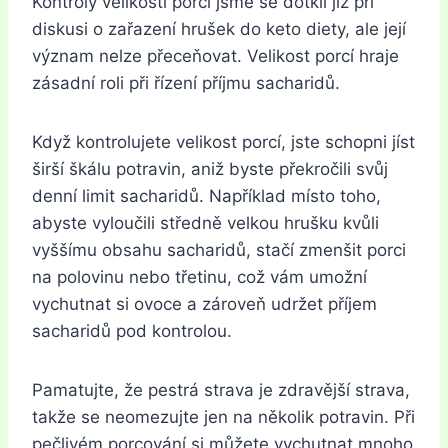
Kontroly velikosti porcí jsme se dotkli již při
diskusi o zařazení hrušek do keto diety, ale její
význam nelze přeceňovat. Velikost porcí hraje
zásadní roli při řízení příjmu sacharidů.
Když kontrolujete velikost porcí, jste schopni jíst
širší škálu potravin, aniž byste překročili svůj
denní limit sacharidů. Například místo toho,
abyste vyloučili středně velkou hrušku kvůli
vyššímu obsahu sacharidů, stačí zmenšit porci
na polovinu nebo třetinu, což vám umožní
vychutnat si ovoce a zároveň udržet příjem
sacharidů pod kontrolou.
Pamatujte, že pestrá strava je zdravější strava,
takže se neomezujte jen na několik potravin. Při
pečlivém porcování si můžete vychutnat mnoho