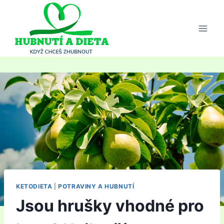
Přeskočit
na
obsah
KETODIETA
|
POTRAVINY A HUBNUTÍ
Jsou hrušky vhodné pro