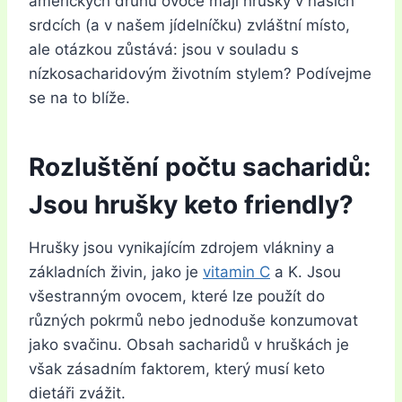
amerických druhů ovoce mají hrušky v našich
srdcích (a v našem jídelníčku) zvláštní místo,
ale otázkou zůstává: jsou v souladu s
nízkosacharidovým životním stylem? Podívejme
se na to blíže.
Rozluštění počtu sacharidů:
Jsou hrušky keto friendly?
Hrušky jsou vynikajícím zdrojem vlákniny a
základních živin, jako je
vitamin C
a K. Jsou
všestranným ovocem, které lze použít do
různých pokrmů nebo jednoduše konzumovat
jako svačinu. Obsah sacharidů v hruškách je
však zásadním faktorem, který musí keto
dietáři zvážit.