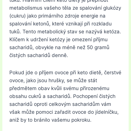
tuků. Hlavním cílem keto diety je přepnout
metabolismus vašeho těla ze spalování glukózy
(cukru) jako primárního zdroje energie na
spalování ketonů, které vznikají při rozkladu
tuků. Tento metabolický stav se nazývá ketóza.
Klíčem k udržení ketózy je omezení příjmu
sacharidů, obvykle na méně než 50 gramů
čistých sacharidů denně.
Pokud jde o příjem ovoce při keto dietě, čerstvé
ovoce, jako jsou hrušky, se může stát
předmětem obav kvůli svému přirozenému
obsahu cukrů a sacharidů. Pochopení čistých
sacharidů oproti celkovým sacharidům vám
však může pomoci zařadit ovoce do jídelníčku,
aniž by to bránilo vašemu pokroku.