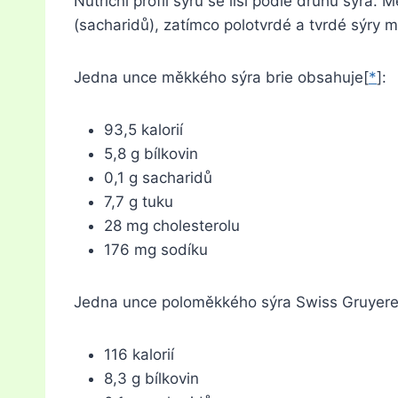
Nutriční profil sýrů se liší podle druhu sýra.
(sacharidů), zatímco polotvrdé a tvrdé sýry m
Jedna unce měkkého sýra brie obsahuje[
*
]:
93,5 kalorií
5,8 g bílkovin
0,1 g sacharidů
7,7 g tuku
28 mg cholesterolu
176 mg sodíku
Jedna unce poloměkkého sýra Swiss Gruyere
116 kalorií
8,3 g bílkovin