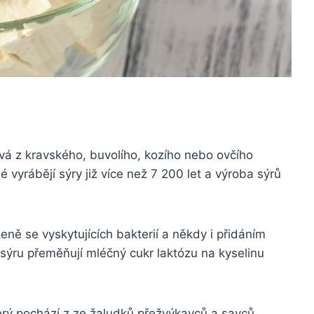
ává z kravského, buvolího, kozího nebo ovčího
é vyrábějí sýry již více než 7 200 let a výroba sýrů
eně se vyskytujících bakterií a někdy i přidáním
 sýru přeměňují mléčný cukr laktózu na kyselinu
erý pochází z
ze žaludků přežvýkavců a savců.