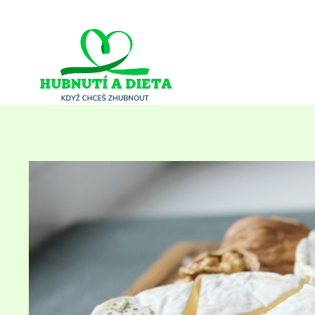
Přeskočit
na
obsah