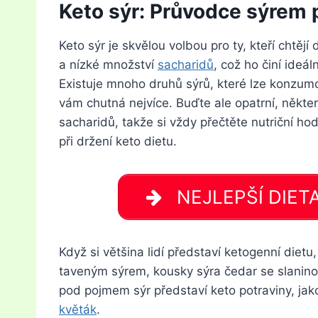
Keto sýr: Průvodce sýrem p
Keto sýr je skvělou volbou pro ty, kteří chtěj
a nízké množství
sacharidů
, což ho činí ideál
Existuje mnoho druhů sýrů, které lze konzumov
vám chutná nejvíce. Buďte ale opatrní, někt
sacharidů, takže si vždy přečtěte nutriční ho
při držení keto dietu.
NEJLEPŠÍ DIETA 
Když si většina lidí představí ketogenní diet
taveným sýrem, kousky sýra čedar se slaninou 
pod pojmem sýr představí keto potraviny, jak
květák
.