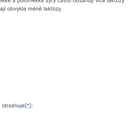
 Měkké a poloměkké sýry často obsahují více laktózy
ají obvykle méně laktózy.
 obsahuje[
*
]: