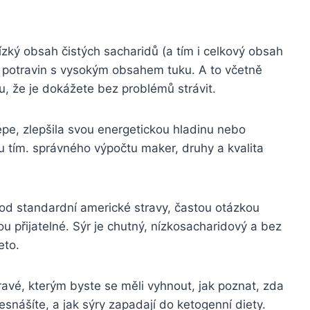
ízký obsah čistých sacharidů (a tím i celkový obsah
tu potravin s vysokým obsahem tuku. A to včetně
 že je dokážete bez problémů strávit.
a lépe, zlepšila svou energetickou hladinu nebo
u tím.
správného výpočtu maker
, druhy a kvalita
í od standardní americké stravy, častou otázkou
sou přijatelné. Sýr je chutný, nízkosacharidový a bez
eto.
ravé, kterým byste se měli vyhnout, jak poznat, zda
nesnášíte, a jak sýry zapadají do ketogenní diety.