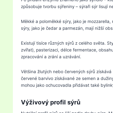
způsobuje tvorbu sýřeniny – sýraři sýr lisují n
Měkké a poloměkké sýry, jako je mozzarella, m
sýry, jako je čedar a parmezán, mají nižší obs
Existují tisíce různých sýrů z celého světa. St
zvířat), pasterizaci, délce fermentace, obsahu
zpracování a zrání a uzrávání.
Většina žlutých nebo červených sýrů získává
červené barvivo získávané ze semen a dužiny
mohou jako ochucovadla přidávat také bylink
Výživový profil sýrů