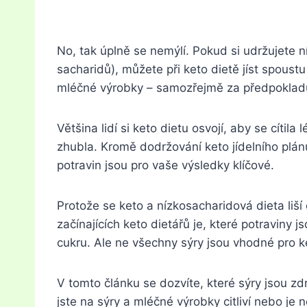
No, tak úplně se nemýlí. Pokud si udržujete n
sacharidů), můžete při keto dietě jíst spous
mléčné výrobky
– samozřejmě za předpokladu,
Většina lidí si keto dietu osvojí, aby se cítil
zhubla. Kromě dodržování keto jídelního plán
potravin jsou pro vaše výsledky klíčové.
Protože se keto a nízkosacharidová dieta liš
začínajících keto dietářů je, které potraviny j
cukru. Ale ne všechny sýry jsou vhodné pro k
V tomto článku se dozvíte, které sýry jsou zd
jste na sýry a mléčné výrobky citliví nebo je 