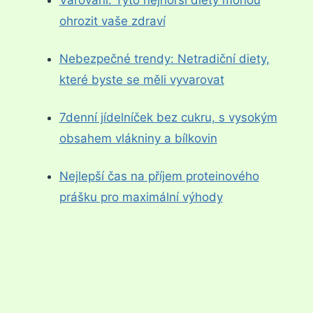
Varování: Tyto nejhorší diety mohou
ohrozit vaše zdraví
Nebezpečné trendy: Netradiční diety,
které byste se měli vyvarovat
7denní jídelníček bez cukru, s vysokým
obsahem vlákniny a bílkovin
Nejlepší čas na příjem proteinového
prášku pro maximální výhody