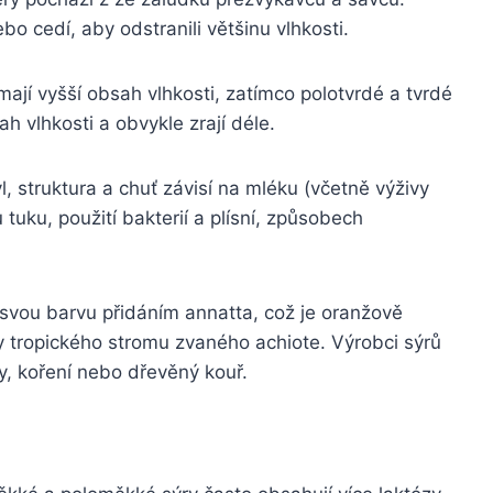
ebo cedí, aby odstranili většinu vlhkosti.
ají vyšší obsah vlhkosti, zatímco polotvrdé a tvrdé
ah vlhkosti a obvykle zrají déle.
yl, struktura a chuť závisí na mléku (včetně výživy
 tuku, použití bakterií a plísní, způsobech
 svou barvu přidáním annatta, což je oranžově
 tropického stromu zvaného achiote. Výrobci sýrů
y, koření nebo dřevěný kouř.