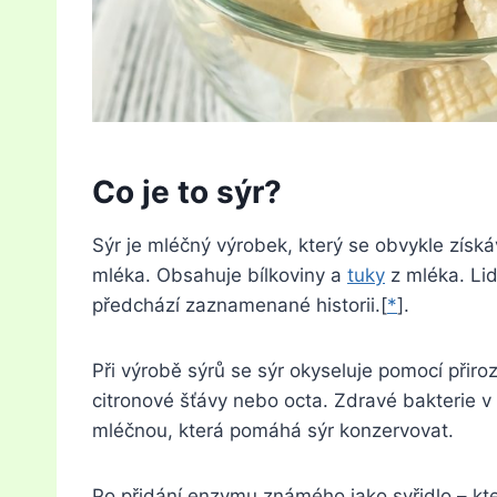
Co je to sýr?
Sýr je mléčný výrobek, který se obvykle získ
mléka. Obsahuje bílkoviny a
tuky
z mléka. Lid
předchází zaznamenané historii.[
*
].
Při výrobě sýrů se sýr okyseluje pomocí přiroz
citronové šťávy nebo octa. Zdravé bakterie v
mléčnou, která pomáhá sýr konzervovat.
Po přidání enzymu známého jako syřidlo – kt