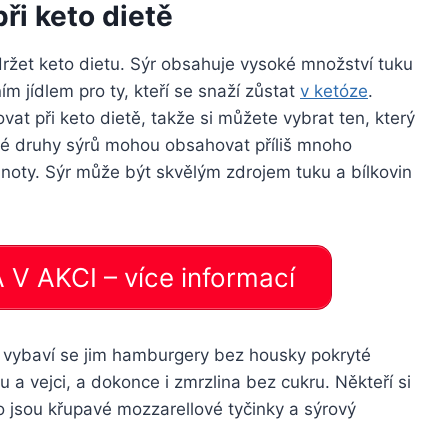
ři keto dietě
í držet keto dietu. Sýr obsahuje vysoké množství tuku
ním jídlem pro ty, kteří se snaží zůstat
v ketóze
.
at při keto dietě, takže si můžete vybrat ten, který
eré druhy sýrů mohou obsahovat příliš mnoho
dnoty. Sýr může být skvělým zdrojem tuku a bílkovin
V AKCI – více informací
u, vybaví se jim hamburgery bez housky pokryté
a vejci, a dokonce i zmrzlina bez cukru. Někteří si
o jsou křupavé mozzarellové tyčinky a sýrový