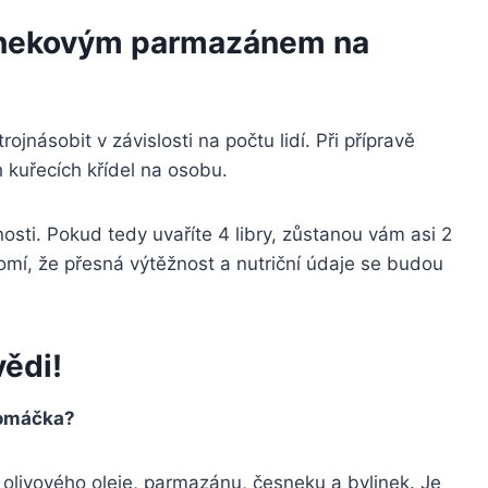
česnekovým parmazánem na
jnásobit v závislosti na počtu lidí. Při přípravě
h kuřecích křídel na osobu.
tnosti. Pokud tedy uvaříte 4 libry, zůstanou vám asi 2
omí, že přesná výtěžnost a nutriční údaje se budou
ědi!
 omáčka?
livového oleje, parmazánu, česneku a bylinek. Je