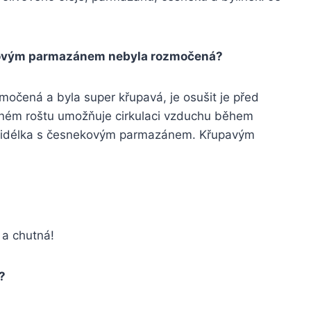
nekovým parmazánem nebyla rozmočená?
močená a byla super křupavá, je osušit je před
ěném roštu umožňuje cirkulaci vzduchu během
 křidélka s česnekovým parmazánem. Křupavým
 a chutná!
?