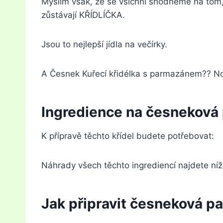
Myslím však, že se všichni shodneme na tom,
zůstávají KŘÍDLÍČKA.
Jsou to nejlepší jídla na večírky.
A Česnek Kuřecí křidélka s parmazánem?? N
Ingredience na česneková
K přípravě těchto křídel budete potřebovat:
Náhrady všech těchto ingrediencí najdete ní
Jak připravit česneková p