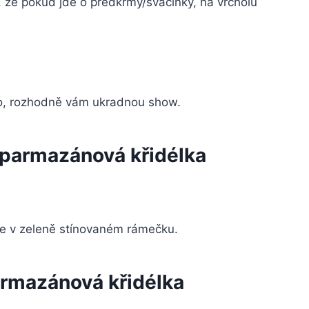
 že pokud jde o předkrmy/svačinky, na vrcholu
o, rozhodně vám ukradnou show.
 parmazánová křidélka
že v zeleně stínovaném rámečku.
armazánová křidélka