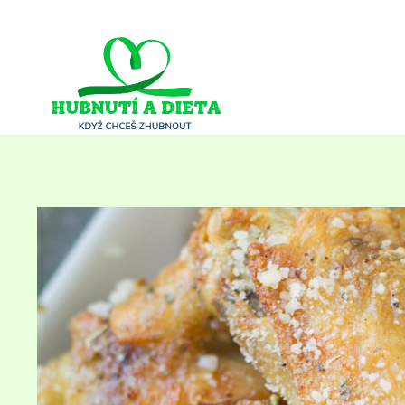
Přeskočit
na
obsah