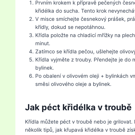
Prvním krokem k přípravě pečených česne
křidélka do sucha. Tento krok nevynechá
V misce smíchejte česnekový prášek, prá
křídly, dokud se nepotáhnou.
Křídla položte na chladicí mřížky na plec
minut.
Zatímco se křídla pečou, ušlehejte olivový
Křídla vyjměte z trouby. Přendejte je do 
bylinek.
Po obalení v olivovém oleji + bylinkách 
směsi olivového oleje a bylinek.
Jak péct křidélka v troubě
Křídla můžete péct v troubě nebo je grilovat
několik tipů, jak křupavá křidélka v troubě zís