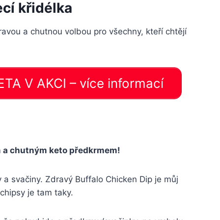
cí křidélka
avou a chutnou volbou pro všechny, kteří chtějí
A V AKCI – více informací
m a chutným keto předkrmem!
y a svačiny. Zdravý Buffalo Chicken Dip je můj
hipsy je tam taky.