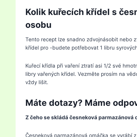
Kolik kuřecích křídel s 
osobu
Tento recept lze snadno zdvojnásobit nebo ztro
křídel pro -budete potřebovat 1 libru syrovýc
Kuřecí křídla při vaření ztratí asi 1/2 své hmo
libry vařených křídel. Vezměte prosím na věd
vždy lišit.
Máte dotazy? Máme odpov
Z čeho se skládá česneková parmazánová
Česneková parmazánová omáčka se vyrábí z o