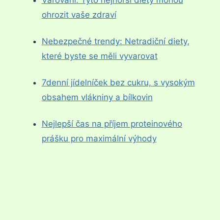
Varování: Tyto nejhorší diety mohou
ohrozit vaše zdraví
Nebezpečné trendy: Netradiční diety,
které byste se měli vyvarovat
7denní jídelníček bez cukru, s vysokým
obsahem vlákniny a bílkovin
Nejlepší čas na příjem proteinového
prášku pro maximální výhody