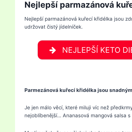
Nejlepší parmazánová kuře
Nejlepší parmazánová kuřecí křidélka jsou zdr
udržovat čistý jídelníček.
NEJLEPŠÍ KETO DIET
Parmezánová kuřecí křidélka jsou snadný
Je jen málo věcí, které miluji víc než předkrm
nejoblíbenější… Ananasová mangová salsa s c