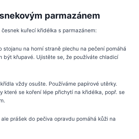
 česnekovým parmazánem
né česnek kuřecí křidélka s parmazánem:
ho stojanu na horní straně plechu na pečení pomáhá
 být křupavé. Ujistěte se, že používáte chladicí
křídla vždy osušte. Používáme papírové utěrky.
které se koření lépe přichytí na křidélka, popř. se
ům.
é, ale prášek do pečiva opravdu pomáhá kůži na