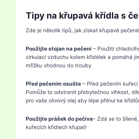
Tipy na křupavá křídla s
Zde je několik tipů, jak získat křupavé peče
Použijte stojan na pečení
– Použití chladicí
cirkulaci vzduchu kolem křidélek a pomáhá jim
mřížku vhodnou do trouby
Před pečením osušte
– Před pečením kuřecí 
Pomůže to odstranit přebytečnou vlhkost, díky 
pro vaše olivový olej aby lépe přilnul ke křídl
Použijte prášek do pečiva
– Zdá se to šílen
kuřecích křídlech křupat!