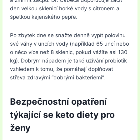
a zmírnit zácpu. Dr. Cabeca doporučuje začít
den velkou sklenicí horké vody s citronem a
špetkou kajenského pepře.
Po zbytek dne se snažte denně vypít polovinu
své váhy v uncích vody (například 65 uncí nebo
o něco více než 8 sklenic, pokud vážíte asi 130
kg). Dobrým nápadem je také užívání probiotik
vzhledem k tomu, že pomáhají doplňovat
střeva zdravými “dobrými bakteriemi”.
Bezpečnostní opatření
týkající se keto diety pro
ženy