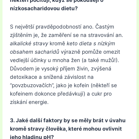
někteří pociťují, když se pokoušejí o
nízkosacharidovou dietu?
S největší pravděpodobností ano. Častým
zjištěním je, že zaměření se na stravování an.
alkalické stravy
kromě
keto dieta s nízkým
obsahem sacharidů
výrazně pomůže omezit
vedlejší účinky u mnoha žen (a také mužů!).
Důvodem je vysoký příjem živin, zvýšená
detoxikace a snížená závislost na
“povzbuzovačích”, jako je kofein (někteří se
kofeinem dokonce předávkují) a cukr pro
získání energie.
3. Jaké další faktory by se měly brát v úvahu
kromě stravy člověka, které mohou ovlivnit
jeho hladinu pH?