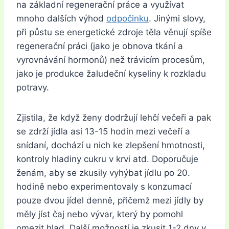
na základní regenerační práce a využívat
mnoho dalších výhod
odpočinku
. Jinými slovy,
při půstu se energetické zdroje těla věnují spíše
regenerační práci (jako je obnova tkání a
vyrovnávání hormonů) než trávicím procesům,
jako je produkce žaludeční kyseliny k rozkladu
potravy.
Zjistila, že když ženy dodržují lehčí večeři a pak
se zdrží jídla asi 13-15 hodin mezi večeří a
snídaní, dochází u nich ke zlepšení hmotnosti,
kontroly hladiny cukru v krvi atd. Doporučuje
ženám, aby se zkusily vyhýbat jídlu po 20.
hodině nebo experimentovaly s konzumací
pouze dvou jídel denně, přičemž mezi jídly by
měly jíst čaj nebo vývar, který by pomohl
omezit hlad. Další možností je zkusit 1-2 dny v