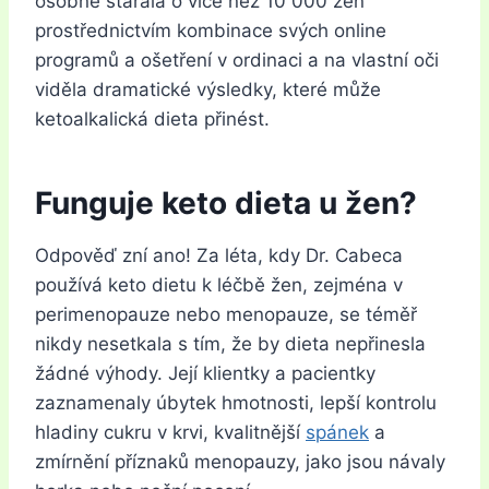
osobně starala o více než 10 000 žen
prostřednictvím kombinace svých online
programů a ošetření v ordinaci a na vlastní oči
viděla dramatické výsledky, které může
ketoalkalická dieta přinést.
Funguje keto dieta u žen?
Odpověď zní ano! Za léta, kdy Dr. Cabeca
používá keto dietu k léčbě žen, zejména v
perimenopauze nebo menopauze, se téměř
nikdy nesetkala s tím, že by dieta nepřinesla
žádné výhody. Její klientky a pacientky
zaznamenaly úbytek hmotnosti, lepší kontrolu
hladiny cukru v krvi, kvalitnější
spánek
a
zmírnění příznaků menopauzy, jako jsou návaly