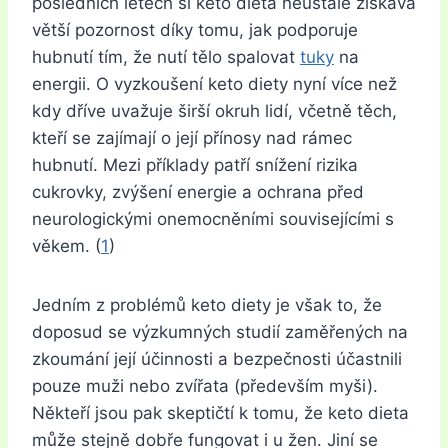
posledních letech si keto dieta neustále získává
větší pozornost díky tomu, jak podporuje
hubnutí tím, že nutí tělo spalovat
tuky
na
energii. O vyzkoušení keto diety nyní více než
kdy dříve uvažuje širší okruh lidí, včetně těch,
kteří se zajímají o její přínosy nad rámec
hubnutí. Mezi příklady patří snížení rizika
cukrovky, zvýšení energie a ochrana před
neurologickými onemocněními souvisejícími s
věkem. (
1
)
Jedním z problémů keto diety je však to, že
doposud se výzkumných studií zaměřených na
zkoumání její účinnosti a bezpečnosti účastnili
pouze muži nebo zvířata (především myši).
Někteří jsou pak skeptičtí k tomu, že keto dieta
může stejně dobře fungovat i u žen. Jiní se