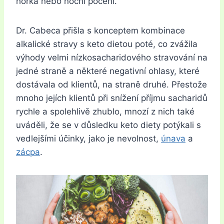
horka nebo noční pocení.
Dr. Cabeca přišla s konceptem kombinace
alkalické stravy s keto dietou poté, co zvážila
výhody velmi nízkosacharidového stravování na
jedné straně a některé negativní ohlasy, které
dostávala od klientů, na straně druhé. Přestože
mnoho jejích klientů při snížení příjmu sacharidů
rychle a spolehlivě zhublo, mnozí z nich také
uváděli, že se v důsledku keto diety potýkali s
vedlejšími účinky, jako je nevolnost,
únava
a
zácpa
.