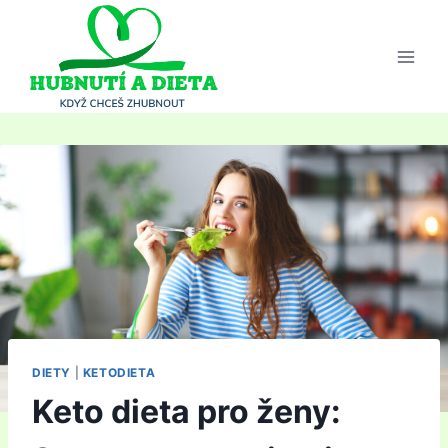
Přeskočit
na
obsah
DIETY
|
KETODIETA
Keto dieta pro ženy: