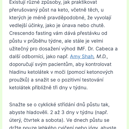
Existují různé způsoby, jak praktikovat
přerušovaný půst na keto, včetně těch, u
kterých je méně pravděpodobné, že vyvolají
vedlejší účinky, jako je únava nebo chutě.
Crescendo fasting vám dává přestávku od
půstu v průběhu týdne, ale stále je velmi
užitečný pro dosažení výhod IMF. Dr. Cabeca a
další odborníci, jako např.
Amy Shah
, M.D.,
doporučují svým pacientům, aby kontrolovat
hladinu ketolátek v moči (pomocí ketonových
proužků) a snažit se o pozitivní testování
ketolátek přibližně tři dny v týdnu.
Snažte se o cyklické střídání dnů půstu tak,
abyste hladověli.
2 až 3 dny v týdnu (např.
úterý, čtvrtek a sobota). Ve dnech půstu se
držte pouze lehkého cvičení nebo jógy, abyste