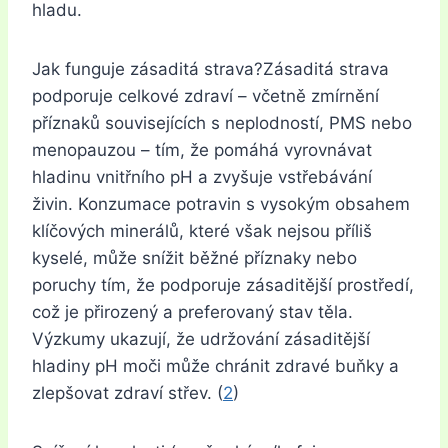
hladu.
Jak funguje zásaditá strava?Zásaditá strava
podporuje celkové zdraví – včetně zmírnění
příznaků souvisejících s neplodností, PMS nebo
menopauzou – tím, že pomáhá vyrovnávat
hladinu vnitřního pH a zvyšuje vstřebávání
živin. Konzumace potravin s vysokým obsahem
klíčových minerálů, které však nejsou příliš
kyselé, může snížit běžné příznaky nebo
poruchy tím, že podporuje zásaditější prostředí,
což je přirozený a preferovaný stav těla.
Výzkumy ukazují, že udržování zásaditější
hladiny pH moči může chránit zdravé buňky a
zlepšovat zdraví střev. (
2
)