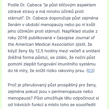
Podle Dr. Cabeca “je půst klíčovým aspektem
zdravé stravy a má mnoho účinků proti
stárnutí”. Dr. Cabeca doporučuje půst zejména
ženám v období menopauzy nebo po ní kvůli
jeho účinkům proti stárnutí. Například studie z
roku 2016 publikovaná v časopise
Journal of
the American Medical Association
zjistil, že
když ženy šly
12,5 hodiny mezi večeří a snídaní
(běžná forma půstu), se zdálo, že noční půst
pomohl zlepšit fungování imunitního systému
do té míry, že snížil riziko rakoviny prsu. (
03
)
Proč je přerušovaný půst prospěšný pro ženy,
zejména pokud jsou v perimenopauze nebo
menopauze? Půst umožňuje tělu odpočinout si
od trávicích funkcí a místo toho se soustředit