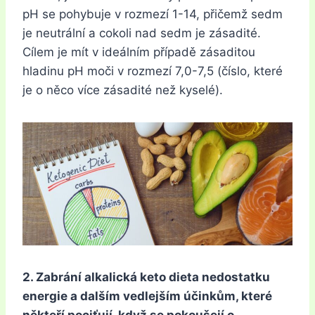
pH se pohybuje v rozmezí 1-14, přičemž sedm
je neutrální a cokoli nad sedm je zásadité.
Cílem je mít v ideálním případě zásaditou
hladinu pH moči v rozmezí 7,0-7,5 (číslo, které
je o něco více zásadité než kyselé).
2. Zabrání alkalická keto dieta nedostatku
energie a dalším vedlejším účinkům, které