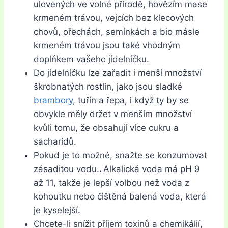
ulovených ve volné přírodě, hovězím mase
krmeném trávou, vejcích bez klecových
chovů, ořechách, semínkách a bio másle
krmeném trávou jsou také vhodným
doplňkem vašeho jídelníčku.
Do jídelníčku lze zařadit i menší množství
škrobnatých rostlin, jako jsou sladké
brambory
, tuřín a řepa, i když ty by se
obvykle měly držet v menším množství
kvůli tomu, že obsahují více cukru a
sacharidů.
Pokud je to možné, snažte se konzumovat
zásaditou vodu.
.
Alkalická voda má pH 9
až 11, takže je lepší volbou než voda z
kohoutku nebo čištěná balená voda, která
je kyselejší.
Chcete-li snížit příjem toxinů a chemikálií,