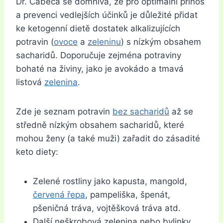
Dr. Cabeca se domnívá, že pro optimální přínos
a prevenci vedlejších účinků je důležité přidat
ke ketogenní dietě dostatek alkalizujících
potravin (
ovoce
a
zeleninu
) s nízkým obsahem
sacharidů. Doporučuje zejména potraviny
bohaté na živiny, jako je avokádo a tmavá
listová
zelenina
.
Zde je seznam potravin
bez sacharidů
až se
středně nízkým obsahem sacharidů, které
mohou ženy (a také muži) zařadit do zásadité
keto diety:
Zelené rostliny jako kapusta, mangold,
červená řepa
, pampeliška, špenát,
pšeničná tráva, vojtěšková tráva atd.
Další neškrobová zelenina nebo bylinky