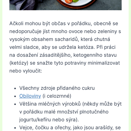
Ačkoli mohou být občas v pořádku, obecně se
nedoporučuje jíst mnoho ovoce nebo zeleniny s
vysokým obsahem sacharidů, která chutná
velmi sladce, aby se udržela ketóza. Při práci
na dosažení zásaditějšího, ketogenního stavu
(ketózy) se snažte tyto potraviny minimalizovat
nebo vyloučit:
Všechny zdroje přidaného cukru
Obiloviny
(i celozrnné)
Většina mléčných výrobků (někdy může být
v pořádku malé množství plnotučného
jogurtu/kefíru nebo sýra).
Vejce, čočku a ořechy, jako jsou arašídy, se