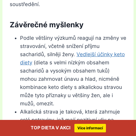
soustředění.
Závěrečné myšlenky
Podle většiny výzkumů reagují na změny ve
stravování, včetně snížení příjmu
sacharidů, silněji ženy.
Vedlejší účinky keto
diety
(dieta s velmi nízkým obsahem
sacharidů a vysokým obsahem tuků)
mohou zahrnovat únavu a hlad, nicméně
kombinace keto diety s alkalickou stravou
může tyto příznaky u většiny žen, ale i
mužů, omezit.
Alkalická strava je taková, která zahrnuje
celé potraviny, jež mají pozitivní vliv na
TOP DIETA V AKCI
hladinu pH krve a moči tím, že snižují
Více informací