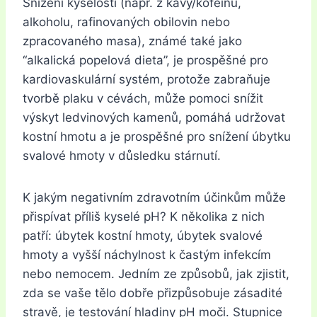
Snížení kyselosti (např. z kávy/kofeinu,
alkoholu, rafinovaných obilovin nebo
zpracovaného masa), známé také jako
“alkalická popelová dieta”, je prospěšné pro
kardiovaskulární systém, protože zabraňuje
tvorbě plaku v cévách, může pomoci snížit
výskyt ledvinových kamenů, pomáhá udržovat
kostní hmotu a je prospěšné pro snížení úbytku
svalové hmoty v důsledku stárnutí.
K jakým negativním zdravotním účinkům může
přispívat příliš kyselé pH? K několika z nich
patří: úbytek kostní hmoty, úbytek svalové
hmoty a vyšší náchylnost k častým infekcím
nebo nemocem. Jedním ze způsobů, jak zjistit,
zda se vaše tělo dobře přizpůsobuje zásadité
stravě, je testování hladiny pH moči. Stupnice