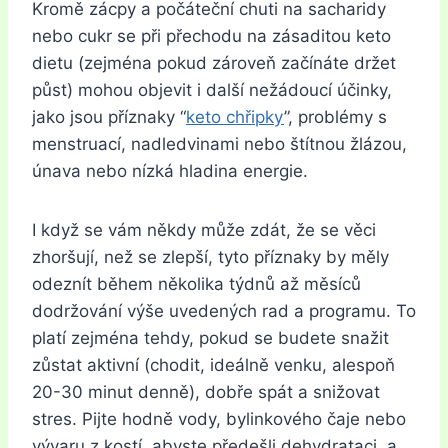
Kromě zácpy a počáteční chuti na sacharidy
nebo cukr se při přechodu na zásaditou keto
dietu (zejména pokud zároveň začínáte držet
půst) mohou objevit i další nežádoucí účinky,
jako jsou příznaky “
keto chřipky
”, problémy s
menstruací, nadledvinami nebo štítnou žlázou,
únava nebo nízká hladina energie.
I když se vám někdy může zdát, že se věci
zhoršují, než se zlepší, tyto příznaky by měly
odeznít během několika týdnů až měsíců
dodržování výše uvedených rad a programu. To
platí zejména tehdy, pokud se budete snažit
zůstat aktivní (chodit, ideálně venku, alespoň
20-30 minut denně), dobře spát a snižovat
stres. Pijte hodně vody, bylinkového čaje nebo
vývaru z kostí, abyste předešli dehydrataci, a