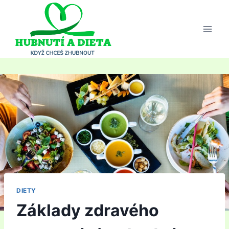
Přeskočit
na
obsah
DIETY
Základy zdravého