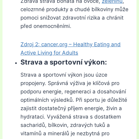
Zdravá strava bohatá na ovoce,
zeleninu
,
celozrnné produkty a chudé bílkoviny může
pomoci snižovat zdravotní rizika a chránit
před onemocněními.
Zdroj 2: cancer.org – Healthy Eating and
Active Living for Adults
Strava a sportovní výkon:
Strava a sportovní výkon jsou úzce
propojeny. Správná výživa je klíčová pro
podporu energie, regeneraci a dosahování
optimálních výsledků. Při sportu je důležité
zajistit dostatečný příjem energie, živin a
hydrataci. Vyvážená strava s dostatkem
sacharidů, bílkovin, zdravých tuků a
vitamínů a minerálů je nezbytná pro