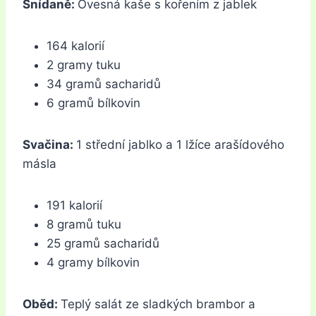
Snídaně:
Ovesná kaše s kořením z jablek
164 kalorií
2 gramy tuku
34 gramů sacharidů
6 gramů bílkovin
Svačina:
1 střední jablko a 1 lžíce arašídového
másla
191 kalorií
8 gramů tuku
25 gramů sacharidů
4 gramy bílkovin
Oběd:
Teplý salát ze sladkých brambor a