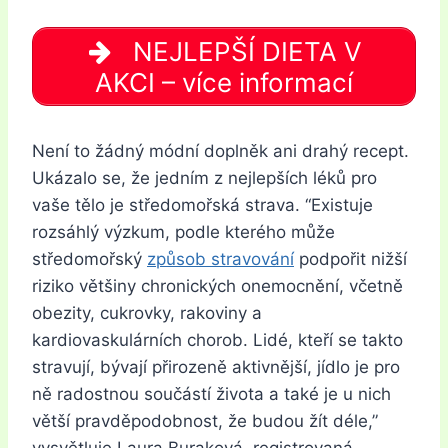
NEJLEPŠÍ DIETA V
AKCI – více informací
Není to žádný módní doplněk ani drahý recept.
Ukázalo se, že jedním z nejlepších léků pro
vaše tělo je středomořská strava. “Existuje
rozsáhlý výzkum, podle kterého může
středomořský
způsob stravování
podpořit nižší
riziko většiny chronických onemocnění, včetně
obezity, cukrovky, rakoviny a
kardiovaskulárních chorob. Lidé, kteří se takto
stravují, bývají přirozeně aktivnější, jídlo je pro
ně radostnou součástí života a také je u nich
větší pravděpodobnost, že budou žít déle,”