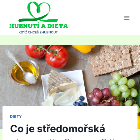
Přeskočit
na
obsah
DIETY
Co je středomořská