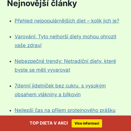
Nejnovější články
Přehled nejpopulárnějších diet – kolik jich je?
Varování: Tyto nejhorší diety mohou ohrozit
vaše zdraví
Nebezpečné trendy: Netradiční diety, které
byste se měli vyvarovat
7denní jídelníček bez cukru, s vysokým
obsahem vlákniny a bílkovin
Nejlepší čas na příjem proteinového prášku
pro maximální výhody
TOP DIETA V AKCI
Více informací