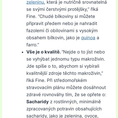
zeleninu
, která je nutričně srovnatelná
se svými čerstvými protějšky,” říká
Fine. “Chudé bílkoviny si můžete
připravit předem nebo je nahradit
fazolemi či obilovinami s vysokým
obsahem bílkovin, jako je
quinoa
a
farro.”
Vše je o kvalitě.
“Nejde o to jíst nebo
se vyhýbat jednomu typu makroživin.
Jde spíše o to, abychom si vybírali
kvalitnější zdroje těchto makroživin,”
říká Fine. Při středomořském
stravovacím plánu můžete dosáhnout
zdravé rovnováhy tím, že se opřete o:
Sacharidy
z rostlinných, minimálně
zpracovaných potravin obsahujících
sacharidy, jako je zelenina, ovoce,