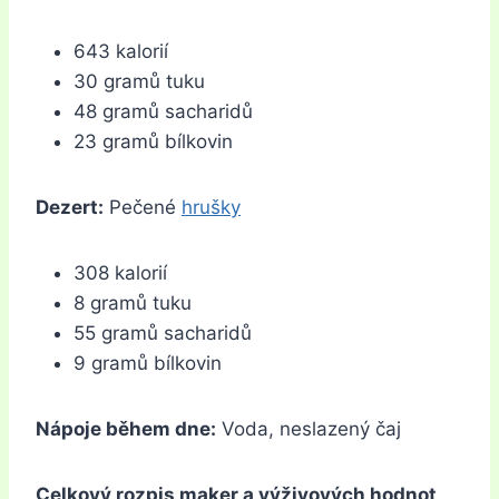
643 kalorií
30 gramů tuku
48 gramů sacharidů
23 gramů bílkovin
Dezert:
Pečené
hrušky
308 kalorií
8 gramů tuku
55 gramů sacharidů
9 gramů bílkovin
Nápoje během dne:
Voda, neslazený čaj
Celkový rozpis maker a výživových hodnot