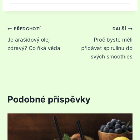
Navigace
PŘEDCHOZÍ
DALŠÍ
Je arašídový olej
Proč byste měli
pro
zdravý? Co říká věda
přidávat spirulinu do
příspěvek
svých smoothies
Podobné příspěvky